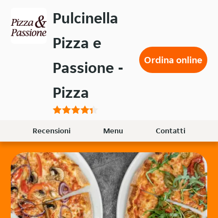
Passa
Pulcinella
al
contenuto
Pizza e
principale
Ordina online
Passione -
Pizza
Recensioni
Menu
Contatti